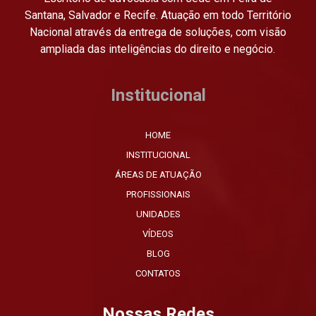
n
Santana, Salvador e Recife. Atuação em todo Território
a
Nacional através da entrega de soluções, com visão
t
ampliada das inteligências do direito e negócio.
i
v
Institucional
e
:
HOME
INSTITUCIONAL
ÁREAS DE ATUAÇÃO
PROFISSIONAIS
UNIDADES
VÍDEOS
BLOG
CONTATOS
Nossas Redes