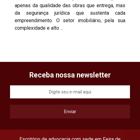
apenas da qualidade das obras que entrega, mas
da segurança jurídica que sustenta cada
empreendimento. O setor imobiliário, pela sua
complexidade e alto ...
Receba nossa newsletter
A
Enviar
l
t
e
r
Escritório de advocacia com sede em Feira de